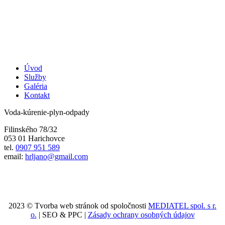
Úvod
Služby
Galéria
Kontakt
Voda-kúrenie-plyn-odpady
Filinského 78/32
053 01 Harichovce
tel.
0907 951 589
email:
hrljano@gmail.com
2023 © Tvorba web stránok od spoločnosti
MEDIATEL spol. s r.
o.
| SEO & PPC |
Zásady ochrany osobných údajov